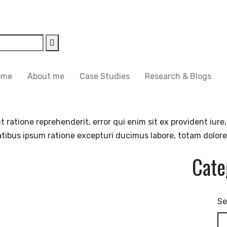
ome
About me
Case Studies
Research & Blogs
nt ratione reprehenderit, error qui enim sit ex provident iur
atibus ipsum ratione excepturi ducimus labore, totam dolor
Cate
Se