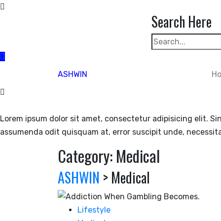
Skip
Search Here
to
content
ASHWIN
H
Lorem ipsum dolor sit amet, consectetur adipisicing elit. Si
assumenda odit quisquam at, error suscipit unde, necessit
Category:
Medical
ASHWIN
>
Medical
Lifestyle