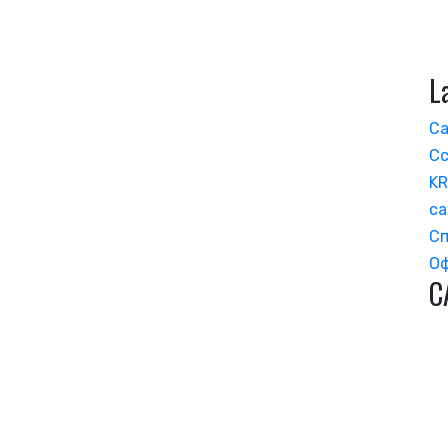
L
Са
Сс
KR
са
Сп
Оф
C